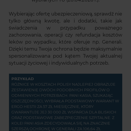
Wybierając ofertę ubezpieczeniową, sprawdź nie
tylko główną kwotę, ale i dodatki, takie jak
świadczenia w przypadku poważnego
zachorowania, operacji czy refundacja kosztów
leków po wypadku, które oferuje np. Generali.
Dzięki temu Twoja ochrona będzie maksymalnie
spersonalizowana pod kątem Twojej aktualnej
sytuacji życiowej i indywidualnych potrzeb.
PRZYKŁAD
RÓŻNICE W KOSZTACH POLISY NAJLEPIEJ OBRAZUJE
ZESTAWIENIE DWÓCH PODOBNYCH PROFILÓW O
ODMIENNYCH POTRZEBACH. PANI KASIA, SZUKAJĄC
OSZCZĘDNOŚCI, WYBRAŁA PODSTAWOWY WARIANT W
ERGO HESTII ZA 57 ZŁ MIESIĘCZNIE, KTÓRY
GWARANTUJE JEJ 30 000 ZŁ WSPARCIA DLA BLISKICH
ORAZ PODSTAWOWE ZABEZPIECZENIE SZPITALNE. Z
KOLEI PANI ASIA ZDECYDOWAŁA SIĘ NA ZNACZNIE
SZERSZĄ OCHRONĘ W GENERALI ZA 106,64 ZŁ