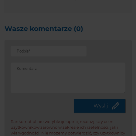
Wasze komentarze (0)
Potwi
że
jeste
Wyślij
czło
Rankomat.pl nie weryfikuje opinii, recenzji czy ocen
użytkowników zarówno w zakresie ich rzetelności, jak i
wiarygodności. Nie możemy potwierdzić, czy użytkownicy