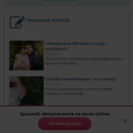
Najnowsze artykuły
Ubezpieczenie 4life direct z myślą o
najbliższych
27 CZE 2026
Ubezpieczenie 4Life Direct z myślą o najbliższych to
rozwiązanie dla osób,...
Choroby współistniejące - co to znaczy?
27 CZE 2026
Choroby współistniejące to schorzenia, które
występują u jednej osoby...
Sprawdź ubezpieczenia na życie online
Czym jest indeksacja składki?
x
27 CZE 2026
Porównaj ceny
Indeksacja składki to mechanizm, który pozwala
podnieść wysokość składki...