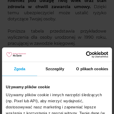
również pod uwagę Twój wiek oraz stan
zdrowia w chwili zawarcia umowy.
Dzięki
temu ubezpieczyciel może ustalić ryzyko
dotyczące Twojej osoby.
Poniższa tabela przedstawia przykładowe
wyliczenia dla osoby urodzonej w 1990 roku,
pracującej w zawodzie księgowej.
KALKULATOR UBEZPIECZEŃ NA ŻY
PRZYKŁADOWE OFERTY
Zgoda
Szczegóły
O plikach cookies
Pobyt
Śmierć
Poważna
w
Utrata
TU
(Suma)
choroba
szpitalu
zdrowia
Używamy plików cookie
(Dzień)
Używamy plików cookie i innych narzędzi śledzących
ERGO Hestia
30 000
40 000
(np. Pixel lub API), aby mierzyć wydajność,
6 000 zł
60 zł
Życie
zł
zł
dostosowywać nasz marketing i zapewniać lepsze
wrażenia z korzystania z naszej witryny. Twoje dane (w
ERGO Hestia
50 000
50 000