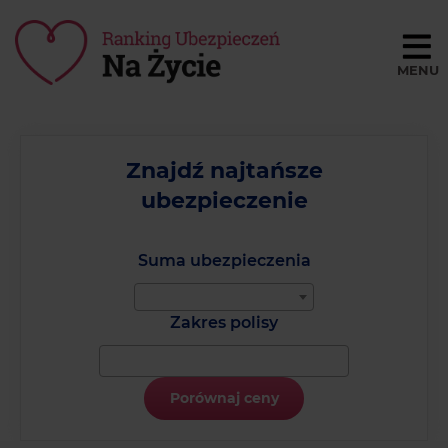
Porównaj ceny
BLOG
Znajdź najtańsze
ubezpieczenie
SŁOWNIK
O NAS
Suma ubezpieczenia
REGULAMIN
Zakres polisy
KONTAKT
Porównaj ceny