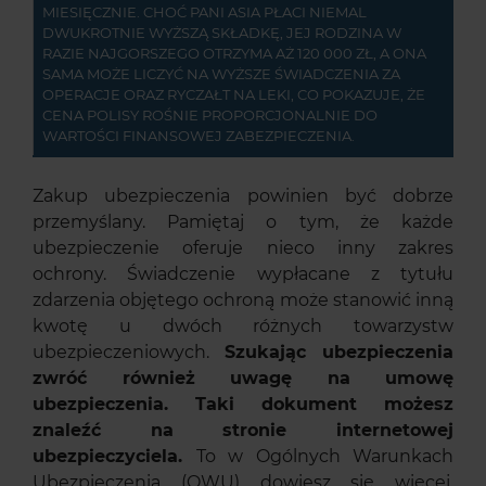
MIESIĘCZNIE. CHOĆ PANI ASIA PŁACI NIEMAL
DWUKROTNIE WYŻSZĄ SKŁADKĘ, JEJ RODZINA W
RAZIE NAJGORSZEGO OTRZYMA AŻ 120 000 ZŁ, A ONA
SAMA MOŻE LICZYĆ NA WYŻSZE ŚWIADCZENIA ZA
OPERACJE ORAZ RYCZAŁT NA LEKI, CO POKAZUJE, ŻE
CENA POLISY ROŚNIE PROPORCJONALNIE DO
WARTOŚCI FINANSOWEJ ZABEZPIECZENIA.
Zakup ubezpieczenia powinien być dobrze
przemyślany. Pamiętaj o tym, że każde
ubezpieczenie oferuje nieco inny zakres
ochrony. Świadczenie wypłacane z tytułu
zdarzenia objętego ochroną może stanowić inną
kwotę u dwóch różnych towarzystw
ubezpieczeniowych.
Szukając ubezpieczenia
zwróć również uwagę na umowę
ubezpieczenia. Taki dokument możesz
znaleźć na stronie internetowej
ubezpieczyciela.
To w Ogólnych Warunkach
Ubezpieczenia (OWU) dowiesz się więcej,