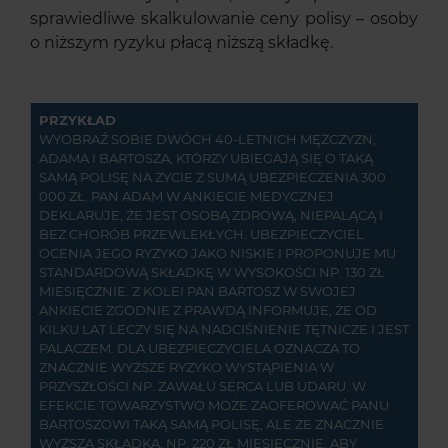
sprawiedliwe skalkulowanie ceny polisy – osoby
o niższym ryzyku płacą niższą składkę.
PRZYKŁAD
WYOBRAŹ SOBIE DWÓCH 40-LETNICH MĘŻCZYZN,
ADAMA I BARTOSZA, KTÓRZY UBIEGAJĄ SIĘ O TAKĄ
SAMĄ POLISĘ NA ŻYCIE Z SUMĄ UBEZPIECZENIA 300
000 ZŁ. PAN ADAM W ANKIECIE MEDYCZNEJ
DEKLARUJE, ŻE JEST OSOBĄ ZDROWĄ, NIEPALĄCĄ I
BEZ CHORÓB PRZEWLEKŁYCH. UBEZPIECZYCIEL
OCENIA JEGO RYZYKO JAKO NISKIE I PROPONUJE MU
STANDARDOWĄ SKŁADKĘ W WYSOKOŚCI NP. 130 ZŁ
MIESIĘCZNIE. Z KOLEI PAN BARTOSZ W SWOJEJ
ANKIECIE ZGODNIE Z PRAWDĄ INFORMUJE, ŻE OD
KILKU LAT LECZY SIĘ NA NADCIŚNIENIE TĘTNICZE I JEST
PALACZEM. DLA UBEZPIECZYCIELA OZNACZA TO
ZNACZNIE WYŻSZE RYZYKO WYSTĄPIENIA W
PRZYSZŁOŚCI NP. ZAWAŁU SERCA LUB UDARU. W
EFEKCIE TOWARZYSTWO MOŻE ZAOFEROWAĆ PANU
BARTOSZOWI TAKĄ SAMĄ POLISĘ, ALE ZE ZNACZNIE
WYŻSZĄ SKŁADKĄ, NP. 220 ZŁ MIESIĘCZNIE, ABY