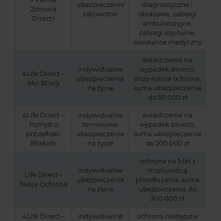
ubezpieczenie
diagnostyczne i
Zdrowia
zdrowotne
obrazowe, zabiegi
Direct+
ambulatoryjne,
zabiegi szpitalne,
assistance medyczny
świadczenie na
indywidualne
wypadek śmierci,
4Life Direct –
ubezpieczenie
dożywotnia ochrona,
Moi Bliscy
na życie
suma ubezpieczenia
do 50 000 zł
4Life Direct –
indywidualne
świadczenie na
Pomyśl o
terminowe
wypadek śmierci,
przyszłości
ubezpieczenie
suma ubezpieczenia
Bliskich
na życie
do 200 000 zł
ochrona na 5 lat z
indywidualne
możliwością
Life Direct –
ubezpieczenie
przedłużania, suma
Twoja Ochrona
na życie
ubezpieczenia do
300 000 zł
4Life Direct –
indywidualne
ochrona następstw