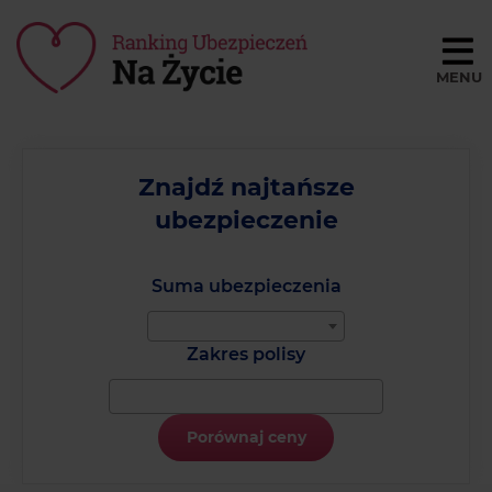
Porównaj ceny
BLOG
Znajdź najtańsze
ubezpieczenie
SŁOWNIK
O NAS
Suma ubezpieczenia
REGULAMIN
Zakres polisy
KONTAKT
Porównaj ceny