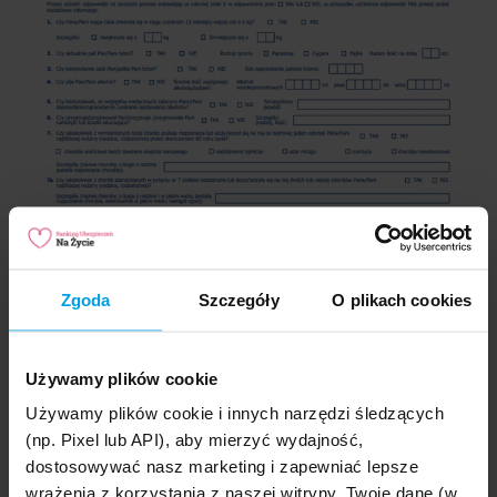
Zgoda
Szczegóły
O plikach cookies
Gdzie kupisz ubezpieczenie
indywidualne bez ankiety
Używamy plików cookie
medycznej?
Używamy plików cookie i innych narzędzi śledzących
(np. Pixel lub API), aby mierzyć wydajność,
Indywidualne ubezpieczenie bez ankiety
dostosowywać nasz marketing i zapewniać lepsze
medycznej jest dziś dostępne, ale takich ofert
wrażenia z korzystania z naszej witryny. Twoje dane (w