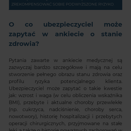
ZREKOMPENSOWAĆ SOBIE PODWYŻSZONE RYZYKO.
O co ubezpieczyciel może
zapytać w ankiecie o stanie
zdrowia?
Pytania zawarte w ankiecie medycznej są
zazwyczaj bardzo szczegółowe i mają na celu
stworzenie pełnego obrazu stanu zdrowia oraz
profilu ryzyka potencjalnego klienta.
Ubezpieczyciel może zapytać o takie kwestie
jak: wzrost i waga (w celu obliczenia wskaźnika
BMI), przebyte i aktualne choroby przewlekłe
(np. cukrzyca, nadciśnienie, choroby serca,
nowotwory), historię hospitalizacji i przebytych
operacji chirurgicznych, przyjmowane na stałe
leki, a także o historię poważnych zachorowań w