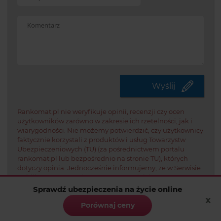
Potwi
że
jeste
Wyślij
czło
Rankomat.pl nie weryfikuje opinii, recenzji czy ocen
użytkowników zarówno w zakresie ich rzetelności, jak i
wiarygodności. Nie możemy potwierdzić, czy użytkownicy
faktycznie korzystali z produktów i usług Towarzystw
Ubezpieczeniowych (TU) (za pośrednictwem portalu
rankomat.pl lub bezpośrednio na stronie TU), których
dotyczy opinia. Jednocześnie informujemy, że w Serwisie
publikowane są zarówno pozytywne, jak i negatywne
komentarze.
Sprawdź ubezpieczenia na życie online
x
Porównaj ceny