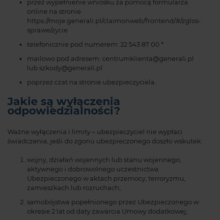
przez wypełnienie wniosku za pomocą formularza
online na stronie
https://moje.generali.pl/claimonweb/frontend/#/zglos-
sprawe/zycie
telefonicznie pod numerem: 22 543 87 00 *
mailowo pod adresem: centrumklienta@generali.pl
lub szkody@generali.pl
poprzez czat na stronie ubezpieczyciela.
Jakie są wyłączenia
odpowiedzialności?
Ważne wyłączenia i limity – ubezpieczyciel nie wypłaci
świadczenia, jeśli do zgonu ubezpieczonego doszło wskutek:
wojny, działań wojennych lub stanu wojennego;
aktywnego i dobrowolnego uczestnictwa
Ubezpieczonego w aktach przemocy, terroryzmu,
zamieszkach lub rozruchach;
samobójstwa popełnionego przez Ubezpieczonego w
okresie 2 lat od daty zawarcia Umowy dodatkowej;