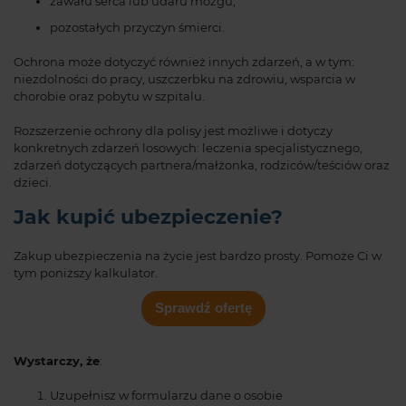
zawału serca lub udaru mózgu,
pozostałych przyczyn śmierci.
Ochrona może dotyczyć również innych zdarzeń, a w tym:
niezdolności do pracy, uszczerbku na zdrowiu, wsparcia w
chorobie oraz pobytu w szpitalu.
Rozszerzenie ochrony dla polisy jest możliwe i dotyczy
konkretnych zdarzeń losowych: leczenia specjalistycznego,
zdarzeń dotyczących partnera/małżonka, rodziców/teściów oraz
dzieci.
Jak kupić ubezpieczenie?
Zakup ubezpieczenia na życie jest bardzo prosty. Pomoże Ci w
tym poniższy kalkulator.
Sprawdź ofertę
Wystarczy, że
:
Uzupełnisz w formularzu dane o osobie