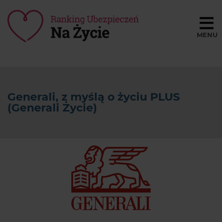
Porównaj ceny
BLOG
Generali, z myślą o życiu PLUS
SŁOWNIK
(Generali Życie)
O NAS
REGULAMIN
KONTAKT