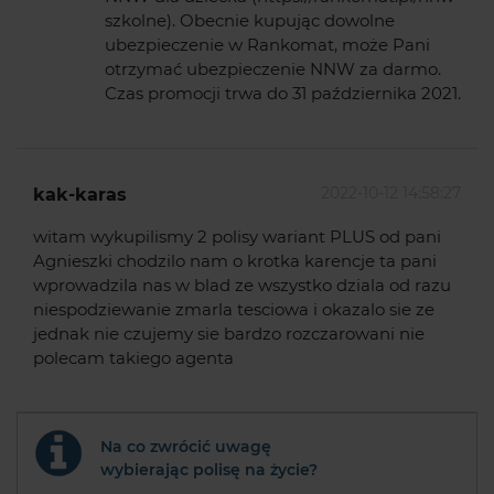
szkolne). Obecnie kupując dowolne
ubezpieczenie w Rankomat, może Pani
otrzymać ubezpieczenie NNW za darmo.
Czas promocji trwa do 31 października 2021.
2022-10-12 14:58:27
kak-karas
witam wykupilismy 2 polisy wariant PLUS od pani
Agnieszki chodzilo nam o krotka karencje ta pani
wprowadzila nas w blad ze wszystko dziala od razu
niespodziewanie zmarla tesciowa i okazalo sie ze
jednak nie czujemy sie bardzo rozczarowani nie
polecam takiego agenta
Na co zwrócić uwagę
wybierając polisę na życie?