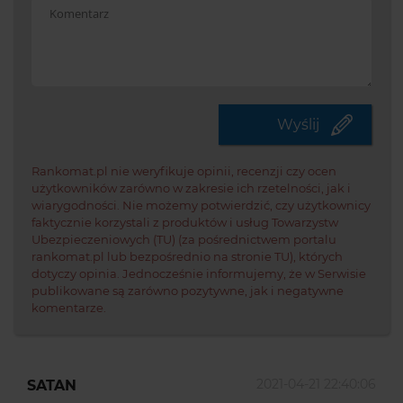
Potwi
że
jeste
Wyślij
czło
Rankomat.pl nie weryfikuje opinii, recenzji czy ocen
użytkowników zarówno w zakresie ich rzetelności, jak i
wiarygodności. Nie możemy potwierdzić, czy użytkownicy
faktycznie korzystali z produktów i usług Towarzystw
Ubezpieczeniowych (TU) (za pośrednictwem portalu
rankomat.pl lub bezpośrednio na stronie TU), których
dotyczy opinia. Jednocześnie informujemy, że w Serwisie
publikowane są zarówno pozytywne, jak i negatywne
komentarze.
2021-04-21 22:40:06
SATAN