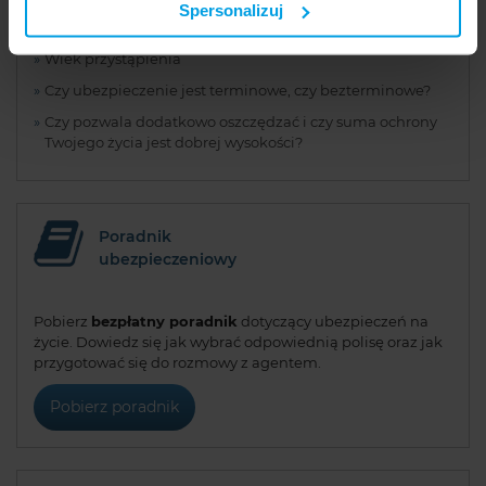
usług. Prosimy o Twoją zgodę. ...
Spersonalizuj
Ilość umów dodatkowych
Wiek przystąpienia
Czy ubezpieczenie jest terminowe, czy bezterminowe?
Czy pozwala dodatkowo oszczędzać i czy suma ochrony
Twojego życia jest dobrej wysokości?
Poradnik
ubezpieczeniowy
Pobierz
bezpłatny poradnik
dotyczący ubezpieczeń na
życie. Dowiedz się jak wybrać odpowiednią polisę oraz jak
przygotować się do rozmowy z agentem.
Pobierz poradnik