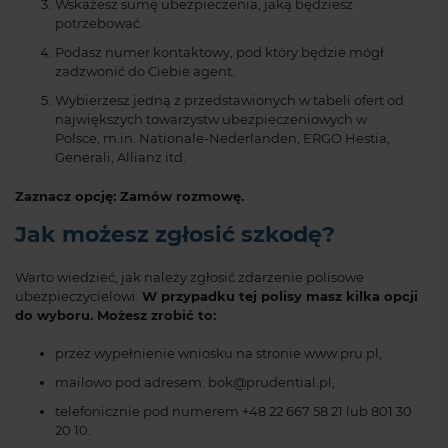
Wskażesz sumę ubezpieczenia, jaką będziesz
potrzebować.
Podasz numer kontaktowy, pod który będzie mógł
zadzwonić do Ciebie agent.
Wybierzesz jedną z przedstawionych w tabeli ofert od
największych towarzystw ubezpieczeniowych w
Polsce, m.in. Nationale-Nederlanden, ERGO Hestia,
Generali, Allianz itd.
Zaznacz opcję: Zamów rozmowę.
Jak możesz zgłosić szkodę?
Warto wiedzieć, jak należy zgłosić zdarzenie polisowe
ubezpieczycielowi.
W przypadku tej polisy masz kilka opcji
do wyboru. Możesz zrobić to:
przez wypełnienie wniosku na stronie www.pru.pl,
mailowo pod adresem: bok@prudential.pl,
telefonicznie pod numerem +48 22 667 58 21 lub 801 30
20 10.