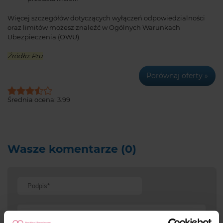
Więcej szczegółów dotyczących wyłączeń odpowiedzialności
oraz limitów możesz znaleźć w Ogólnych Warunkach
Ubezpieczenia (OWU).
Źródło: Pru
Porównaj oferty »
Średnia ocena:
3.99
Wasze komentarze (0)