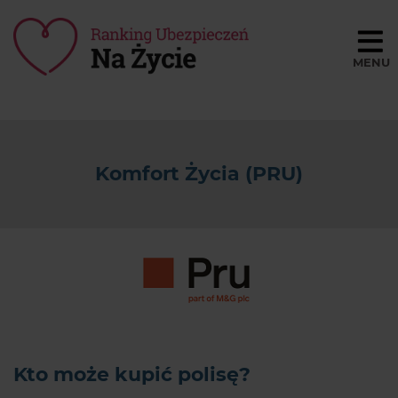
Porównaj ceny
BLOG
Komfort Życia (PRU)
SŁOWNIK
O NAS
REGULAMIN
KONTAKT
Kto może kupić polisę?