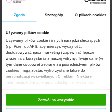
Potwi
Zgoda
Szczegóły
O plikach cookies
że
jeste
Wyślij
czło
Używamy plików cookie
Rankomat.pl nie weryfikuje opinii, recenzji czy ocen
Używamy plików cookie i innych narzędzi śledzących
użytkowników zarówno w zakresie ich rzetelności, jak i
(np. Pixel lub API), aby mierzyć wydajność,
wiarygodności. Nie możemy potwierdzić, czy użytkownicy
dostosowywać nasz marketing i zapewniać lepsze
faktycznie korzystali z produktów i usług Towarzystw
wrażenia z korzystania z naszej witryny. Twoje dane (w
Ubezpieczeniowych (TU) (za pośrednictwem portalu
rankomat.pl lub bezpośrednio na stronie TU), których
tym dane osobowe) zebrane za pośrednictwem plików
dotyczy opinia. Jednocześnie informujemy, że w Serwisie
cookies mogą zostać wykorzystane także do
publikowane są zarówno pozytywne, jak i negatywne
personalizacji wyświetlanych Ci reklam. Niektóre
komentarze.
informacje, które zbieramy, udostępniamy również
naszym mediom społecznościowym oraz firmom
reklamowym i analitycznym, z którymi współpracujemy.
Na co zwrócić uwagę
Zezwól na wszystkie
Te z kolei mogą łączyć te informacje z innymi
wybierając polisę na życie?
informacjami, które im przekazałeś, korzystając z ich