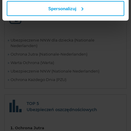
usług. Prosimy o Twoją zgodę. ...
Spersonalizuj
Opis ubezpieczeń
Ubezpieczenie NNW dla dziecka (Nationale
Nederlanden)
Ochrona Jutra (Nationale-Nederlanden)
Warta Ochrona (Warta)
Ubezpieczenie NNW (Nationale Nederlanden)
Ochrona Każdego Dnia (PZU)
TOP 5
Ubezpieczeń oszczędnościowych
Ochrona Jutra