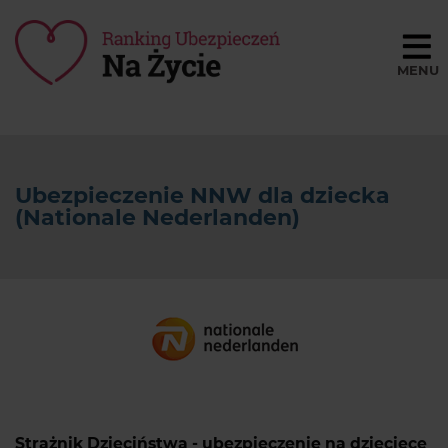
Porównaj ceny
BLOG
Ubezpieczenie NNW dla dziecka
SŁOWNIK
(Nationale Nederlanden)
O NAS
REGULAMIN
KONTAKT
Strażnik Dzieciństwa - ubezpieczenie na dziecięce