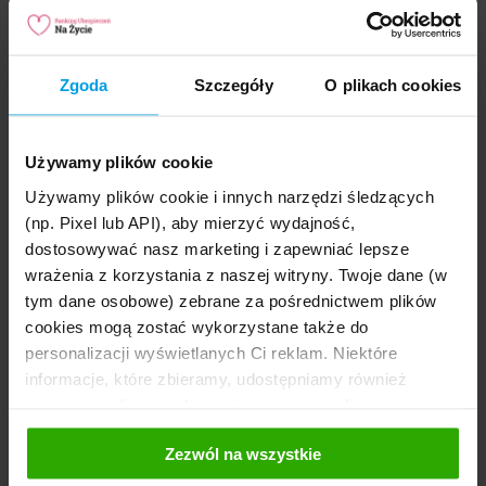
Ilość umów dodatkowych
Zgoda
Szczegóły
O plikach cookies
Wiek przystąpienia
Czy ubezpieczenie jest terminowe, czy bezterminowe?
Używamy plików cookie
Czy pozwala dodatkowo oszczędzać i czy suma ochrony
Twojego życia jest dobrej wysokości?
Używamy plików cookie i innych narzędzi śledzących
(np. Pixel lub API), aby mierzyć wydajność,
dostosowywać nasz marketing i zapewniać lepsze
wrażenia z korzystania z naszej witryny. Twoje dane (w
Poradnik
tym dane osobowe) zebrane za pośrednictwem plików
ubezpieczeniowy
cookies mogą zostać wykorzystane także do
personalizacji wyświetlanych Ci reklam. Niektóre
Pobierz
bezpłatny poradnik
dotyczący ubezpieczeń na
informacje, które zbieramy, udostępniamy również
życie. Dowiedz się jak wybrać odpowiednią polisę oraz jak
naszym mediom społecznościowym oraz firmom
przygotować się do rozmowy z agentem.
reklamowym i analitycznym, z którymi współpracujemy.
Pobierz poradnik
Zezwól na wszystkie
Te z kolei mogą łączyć te informacje z innymi
informacjami, które im przekazałeś, korzystając z ich