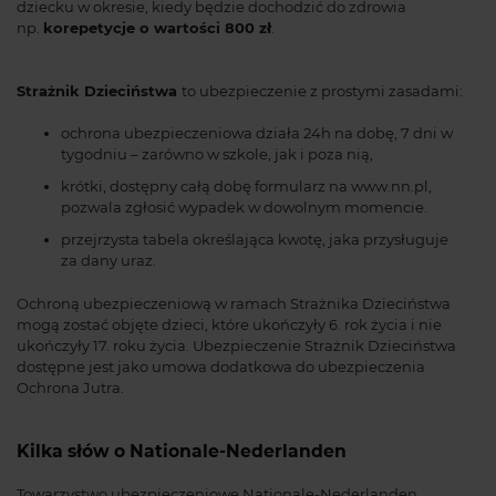
dziecku w okresie, kiedy będzie dochodzić do zdrowia
np.
korepetycje
o wartości 800 zł
.
Strażnik Dzieciństwa
to ubezpieczenie z prostymi zasadami:
ochrona ubezpieczeniowa działa 24h na dobę, 7 dni w
tygodniu – zarówno w szkole, jak i poza nią,
krótki, dostępny całą dobę formularz na www.nn.pl,
pozwala zgłosić wypadek w dowolnym momencie.
przejrzysta tabela określająca kwotę, jaka przysługuje
za dany uraz.
Ochroną ubezpieczeniową w ramach Strażnika Dzieciństwa
mogą zostać objęte dzieci, które ukończyły 6. rok życia i nie
ukończyły 17. roku życia. Ubezpieczenie Strażnik Dzieciństwa
dostępne jest jako umowa dodatkowa do ubezpieczenia
Ochrona Jutra.
Kilka słów o Nationale-Nederlanden
Towarzystwo ubezpieczeniowe Nationale-Nederlanden