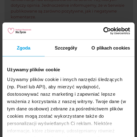
dotyczy opinia. Jednocześnie informujemy, że w Serwisie
publikowane są zarówno pozytywne, jak i negatywne
komentarze.
Na co zwrócić uwagę
wybierając polisę na życie?
Zgoda
Szczegóły
O plikach cookies
Ilość umów dodatkowych
Używamy plików cookie
Wiek przystąpienia
Używamy plików cookie i innych narzędzi śledzących
Czy ubezpieczenie jest terminowe, czy bezterminowe?
(np. Pixel lub API), aby mierzyć wydajność,
dostosowywać nasz marketing i zapewniać lepsze
Czy pozwala dodatkowo oszczędzać i czy suma ochrony
Twojego życia jest dobrej wysokości?
wrażenia z korzystania z naszej witryny. Twoje dane (w
tym dane osobowe) zebrane za pośrednictwem plików
cookies mogą zostać wykorzystane także do
personalizacji wyświetlanych Ci reklam. Niektóre
Poradnik
informacje, które zbieramy, udostępniamy również
ubezpieczeniowy