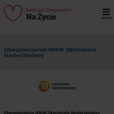
Porównaj ceny
BLOG
Ubezpieczenie NNW (Nationale
SŁOWNIK
Nederlanden)
O NAS
REGULAMIN
KONTAKT
Ubezpieczenie NNW (Nationale Nederlanden)