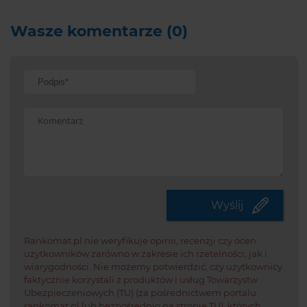
Wasze komentarze (0)
Potwi
że
jeste
Wyślij
czło
Rankomat.pl nie weryfikuje opinii, recenzji czy ocen
użytkowników zarówno w zakresie ich rzetelności, jak i
wiarygodności. Nie możemy potwierdzić, czy użytkownicy
faktycznie korzystali z produktów i usług Towarzystw
Ubezpieczeniowych (TU) (za pośrednictwem portalu
rankomat.pl lub bezpośrednio na stronie TU), których