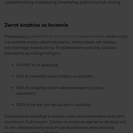
częstotliwością miesięczną, kwartalną, półroczną lub roczną.
Zwrot kosztów za leczenie
Posiadający
pakiet NNW w Nationale-Nederlanden
może liczyć
na wysokie kwoty odszkodowania, które zależą od rodzaju
udzielanego świadczenia. Przedstawione poniżej wartości
pieniężne są maksymalnymi:
40 000 zł za operację,
600 zł za każdy dzień pobytu w szpitalu,
600 zł za każdy dzień rekonwalescencji poza
szpitalem,
1200 zł na leki po opuszczeniu szpitala.
Świadczenie za pobyt w szpitalu jest uwarunkowane pobytem
minimum 3-dniowym. Z kolei za leczenie szpitalne dłuższe niż
14 dni ubezpieczony otrzymuje dodatkowo jednorazową
premię w wysokości 2000 zł.