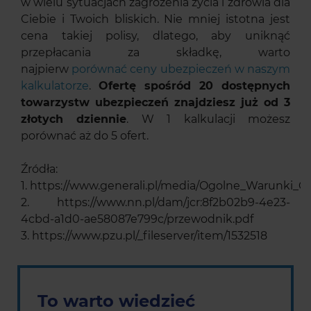
w wielu sytuacjach zagrożenia życia i zdrowia dla
Ciebie i Twoich bliskich. Nie mniej istotna jest
cena takiej polisy, dlatego, aby uniknąć
przepłacania za składkę, warto
najpierw
porównać ceny ubezpieczeń w naszym
kalkulatorze
.
Ofertę spośród 20 dostępnych
towarzystw ubezpieczeń znajdziesz już od 3
złotych dziennie
. W 1 kalkulacji możesz
porównać aż do 5 ofert.
Źródła:
1. https://www.generali.pl/media/Ogolne_Warunki
2. https://www.nn.pl/dam/jcr:8f2b02b9-4e23-
4cbd-a1d0-ae58087e799c/przewodnik.pdf
3. https://www.pzu.pl/_fileserver/item/1532518
To warto wiedzieć