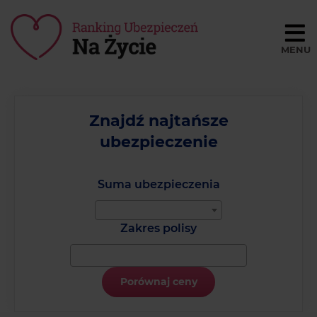
Porównaj ceny
BLOG
Znajdź najtańsze
ubezpieczenie
SŁOWNIK
O NAS
Suma ubezpieczenia
REGULAMIN
Zakres polisy
KONTAKT
Porównaj ceny