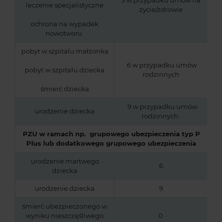
3 w przypadku umów na
leczenie specjalistyczne
życie/zdrowie
ochrona na wypadek
nowotworu
pobyt w szpitalu małżonka
6 w przypadku umów
pobyt w szpitalu dziecka
rodzinnych
śmierć dziecka
9 w przypadku umów
urodzenie dziecka
rodzinnych
PZU w ramach np. grupowego ubezpieczenia typ P
Plus lub dodatkowego grupowego ubezpieczenia
urodzenie martwego
6
dziecka
urodzenie dziecka
9
śmierć ubezpieczonego w
wyniku nieszczęśliwego
0