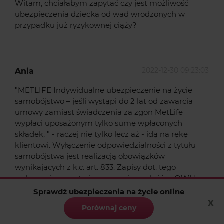
Witam, chciałabym zapytać czy jest możliwość
ubezpieczenia dziecka od wad wrodzonych w
przypadku już ryzykownej ciąży?
2022-12-30 09:23:03
Ania
"METLIFE Indywidualne ubezpieczenie na życie
samobójstwo – jeśli wystąpi do 2 lat od zawarcia
umowy zamiast świadczenia za zgon MetLife
wypłaci uposażonym tylko sumę wpłaconych
składek, " - raczej nie tylko lecz aż - idą na rękę
klientowi. Wyłączenie odpowiedzialności z tytułu
samobójstwa jest realizacją obowiązków
wynikających z k.c. art. 833. Zapisy dot. tego
wyłączenia nawet nie muszą się znaleźć w OWU
aby obowiązywać. Trochę mało to rzetelne...
Sprawdź ubezpieczenia na życie online
x
Porównaj ceny