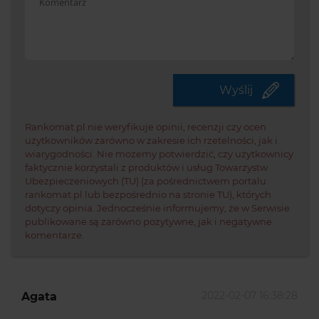
Potwi
że
jeste
Wyślij
czło
Rankomat.pl nie weryfikuje opinii, recenzji czy ocen
użytkowników zarówno w zakresie ich rzetelności, jak i
wiarygodności. Nie możemy potwierdzić, czy użytkownicy
faktycznie korzystali z produktów i usług Towarzystw
Ubezpieczeniowych (TU) (za pośrednictwem portalu
rankomat.pl lub bezpośrednio na stronie TU), których
dotyczy opinia. Jednocześnie informujemy, że w Serwisie
publikowane są zarówno pozytywne, jak i negatywne
komentarze.
2022-02-07 16:38:28
Agata