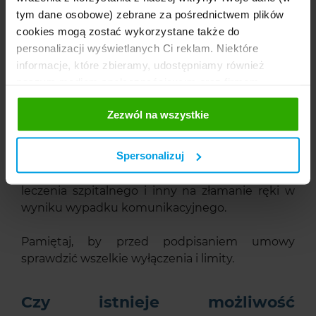
kwotę, jaką zakład ubezpieczeń jest
tym dane osobowe) zebrane za pośrednictwem plików
zobowiązany wypłacić w przypadku zdarzenia
cookies mogą zostać wykorzystane także do
objętego polisą. Przykładowo, jeśli suma
personalizacji wyświetlanych Ci reklam. Niektóre
ubezpieczenia wynosi 100 000 zł, to w
informacje, które zbieramy, udostępniamy również
przypadku zgonu w wyniku wypadku objętego
naszym mediom społecznościowym oraz firmom
ubezpieczeniem zakład ubezpieczeń wypłaci
reklamowym i analitycznym, z którymi współpracujemy.
maksymalnie tę kwotę.
Zezwól na wszystkie
Te z kolei mogą łączyć te informacje z innymi
informacjami, które im przekazałeś, korzystając z ich
Polisa może określać różne limity dla różnych
usług. Prosimy o Twoją zgodę. ...
Spersonalizuj
typów zdarzeń. Dla przykładu, ubezpieczenie
zdrowotne może mieć inny limit na koszty
leczenia szpitalnego i inny na złamanie ręki w
wyniku wypadku komunikacyjnego.
Pamiętaj, by przed podpisaniem umowy
sprawdzić wszelkie wyłączenia i limity.
Czy istnieje możliwość