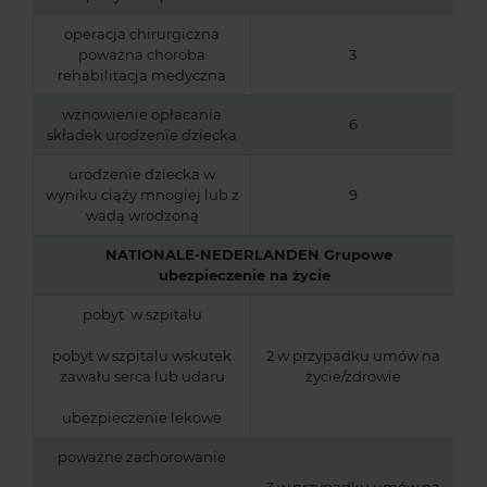
operacja chirurgiczna
poważna choroba
3
rehabilitacja medyczna
wznowienie opłacania
6
składek urodzenie dziecka
urodzenie dziecka w
wyniku ciąży mnogiej lub z
9
wadą wrodzoną
NATIONALE-NEDERLANDEN Grupowe
ubezpieczenie na życie
pobyt w szpitalu
pobyt w szpitalu wskutek
2 w przypadku umów na
zawału serca lub udaru
życie/zdrowie
ubezpieczenie lekowe
poważne zachorowanie