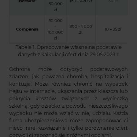
Beesafe
150 – 420 zł
30 zł
50 000
zł
50 000
–
300 – 1 000
Compensa
10 – 35 zł
100 000
zł
zł
Tabela 1. Opracowanie własne na podstawie
danych z kalkulacji ofert dnia 29.05.2023 r.
Ochrona może dotyczyć podstawowych
zdarzeń, jak poważna choroba, hospitalizacja i
kontuzja. Może również chronić na wypadek
hejtu w internecie, ukąszenia przez kleszcza lub
pokrycia kosztów związanych z wycieczką
szkolną, gdy dziecko z powodu nieszczęśliwego
wypadku nie może wziąć w niej udziału. Każda
firma ubezpieczeniowa może zaproponować ci
nieco inne rozwiązanie i tylko porównanie ofert
pozwoli ci zapoznać się z różnymi opcjami.