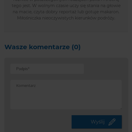
tego jest. W wolnym czasie uczy się stania na głowie
na macie, czyta dobry reportaż lub gotuje makaron.
Miłośniczka nieoczywistych kierunków podróży.
Wasze komentarze (0)
Potwi
że
jeste
Wyślij
czło