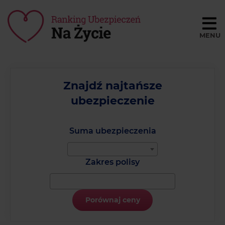
Porównaj ceny
BLOG
Znajdź najtańsze
ubezpieczenie
SŁOWNIK
O NAS
Suma ubezpieczenia
REGULAMIN
Zakres polisy
KONTAKT
Porównaj ceny