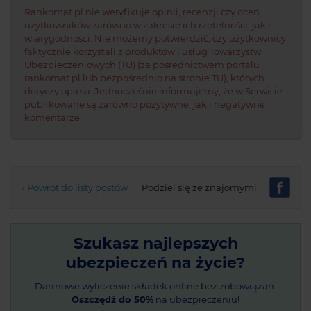
Rankomat.pl nie weryfikuje opinii, recenzji czy ocen
użytkowników zarówno w zakresie ich rzetelności, jak i
wiarygodności. Nie możemy potwierdzić, czy użytkownicy
faktycznie korzystali z produktów i usług Towarzystw
Ubezpieczeniowych (TU) (za pośrednictwem portalu
rankomat.pl lub bezpośrednio na stronie TU), których
dotyczy opinia. Jednocześnie informujemy, że w Serwisie
publikowane są zarówno pozytywne, jak i negatywne
komentarze.
« Powrót do listy postów
Podziel się ze znajomymi:
Szukasz najlepszych
ubezpieczeń na życie?
Darmowe wyliczenie składek online bez zobowiązań.
Oszczędź do 50%
na ubezpieczeniu!