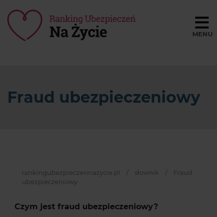
Porównaj ceny
BLOG
Fraud ubezpieczeniowy
SŁOWNIK
O NAS
REGULAMIN
KONTAKT
rankingubezpieczennazycie.pl
/
słownik
/
Fraud
ubezpieczeniowy
Czym jest fraud ubezpieczeniowy?