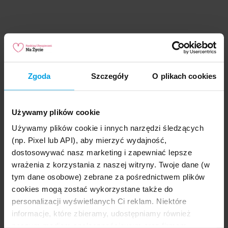
« Powrót do słownika
Podziel się ze znajomymi:
Zgoda
Szczegóły
O plikach cookies
Używamy plików cookie
Szukasz najlepszych
Używamy plików cookie i innych narzędzi śledzących
ubezpieczeń na życie?
(np. Pixel lub API), aby mierzyć wydajność,
Darmowe wyliczenie składek online bez zobowiązań.
dostosowywać nasz marketing i zapewniać lepsze
Oszczędź do 50%
na ubezpieczeniu!
wrażenia z korzystania z naszej witryny. Twoje dane (w
tym dane osobowe) zebrane za pośrednictwem plików
cookies mogą zostać wykorzystane także do
Porównaj ceny
personalizacji wyświetlanych Ci reklam. Niektóre
informacje, które zbieramy, udostępniamy również
naszym mediom społecznościowym oraz firmom