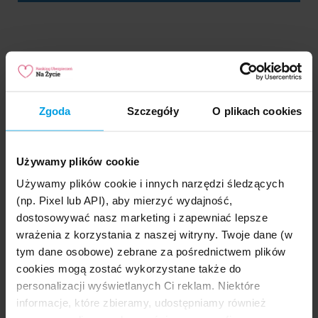
« Powrót do słownika
Podziel się ze znajomymi:
Zgoda
Szczegóły
O plikach cookies
Używamy plików cookie
Szukasz najlepszych
Używamy plików cookie i innych narzędzi śledzących
ubezpieczeń na życie?
(np. Pixel lub API), aby mierzyć wydajność,
dostosowywać nasz marketing i zapewniać lepsze
Darmowe wyliczenie składek online bez zobowiązań.
wrażenia z korzystania z naszej witryny. Twoje dane (w
Oszczędź do 50%
na ubezpieczeniu!
tym dane osobowe) zebrane za pośrednictwem plików
cookies mogą zostać wykorzystane także do
Porównaj ceny
personalizacji wyświetlanych Ci reklam. Niektóre
informacje, które zbieramy, udostępniamy również