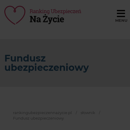
Porównaj ceny
BLOG
Fundusz
SŁOWNIK
ubezpieczeniowy
O NAS
REGULAMIN
KONTAKT
rankingubezpieczennazycie.pl
/
słownik
/
Fundusz ubezpieczeniowy