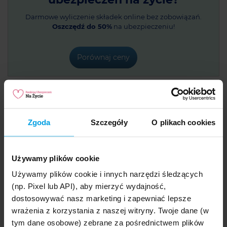
Darmowe wyliczenie składek online bez zobowiązań.
Oszczędź do 50%
na ubezpieczeniu!
Porównaj ceny
Najnowsze artykuły
Zgoda
Szczegóły
O plikach cookies
Ubezpieczenie 4life direct z myślą o
najbliższych
Używamy plików cookie
27 CZE 2026
Ubezpieczenie 4Life Direct z myślą o najbliższych to
Używamy plików cookie i innych narzędzi śledzących
rozwiązanie dla osób,...
(np. Pixel lub API), aby mierzyć wydajność,
dostosowywać nasz marketing i zapewniać lepsze
Choroby współistniejące - co to znaczy?
wrażenia z korzystania z naszej witryny. Twoje dane (w
27 CZE 2026
Choroby współistniejące to schorzenia, które
tym dane osobowe) zebrane za pośrednictwem plików