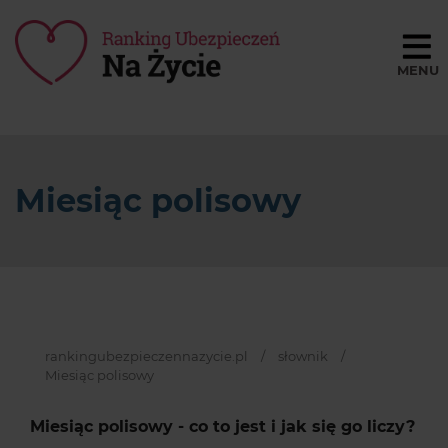
Porównaj ceny
BLOG
Miesiąc polisowy
SŁOWNIK
O NAS
REGULAMIN
KONTAKT
rankingubezpieczennazycie.pl
/
słownik
/
Miesiąc polisowy
Miesiąc polisowy - co to jest i jak się go liczy?