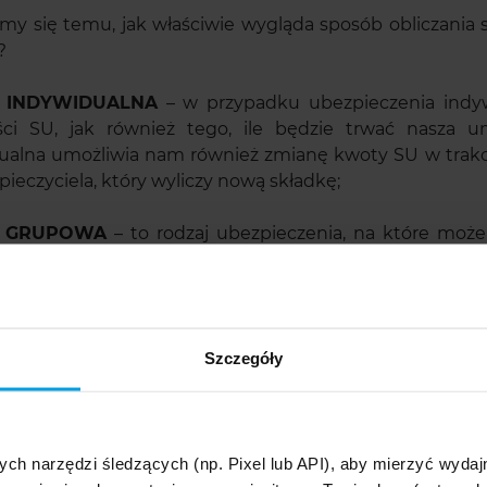
yjmy się temu, jak właściwie wygląda sposób obliczani
?
A INDYWIDUALNA
– w przypadku ubezpieczenia ind
ci SU, jak również tego, ile będzie trwać nasza u
ualna umożliwia nam również zmianę kwoty SU w trakc
ieczyciela, który wyliczy nową składkę;
A GRUPOWA
– to rodzaj ubezpieczenia, na które mo
 pracodawcy, banku lub operatora sieci komórkowej. O
o produktu, w którym nic nie możemy zmienić, w tym 
azwyczaj jest tanim produktem jednak o niewysokiej SU.
nia polisy indywidualnej. Wówczas za to samo zdarzeni
Szczegóły
osztuje polisa na życie względem sumy
aszego ubezpieczenia jest zależny od kilku ważnych czyn
ych narzędzi śledzących (np. Pixel lub API), aby mierzyć wyd
 ubezpieczenia,