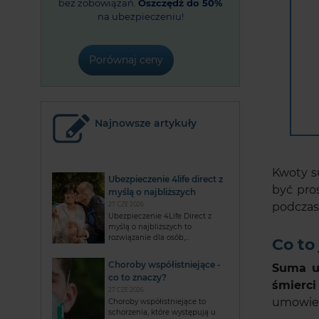
bez zobowiązań.
Oszczędź do 50%
na ubezpieczeniu!
Porównaj ceny
Najnowsze artykuły
Kwoty s
Ubezpieczenie 4life direct z
być pro
myślą o najbliższych
podczas
27 CZE 2026
Ubezpieczenie 4Life Direct z
myślą o najbliższych to
rozwiązanie dla osób,...
Co to
Choroby współistniejące -
Suma u
co to znaczy?
śmierc
27 CZE 2026
umowie 
Choroby współistniejące to
schorzenia, które występują u