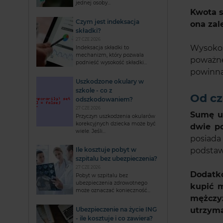
jednej osoby...
Kwota s
Czym jest indeksacja
ona zal
składki?
27 CZE 2026
Wysokoś
Indeksacja składki to
mechanizm, który pozwala
poważne
podnieść wysokość składki...
powinna
Uszkodzone okulary w
szkole - co z
Od cz
odszkodowaniem?
27 CZE 2026
Sumę u
Przyczyn uszkodzenia okularów
korekcyjnych dziecka może być
dwie po
wiele. Jeśli...
posiada
Ile kosztuje pobyt w
podstawo
szpitalu bez ubezpieczenia?
27 CZE 2026
Dodatko
Pobyt w szpitalu bez
ubezpieczenia zdrowotnego
kupić 
może oznaczać konieczność...
mężczyz
Ubezpieczenie na życie ING
utrzyma
- ile kosztuje i co zawiera?