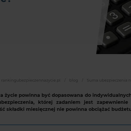
rankingubezpieczennazycie.pl
/
blog
/
Suma ubezpieczenia na 
na życie powinna być dopasowana do indywidualnych
bezpieczenia, której zadaniem jest zapewnieni
ć składki miesięcznej nie powinna obciążać budżetu