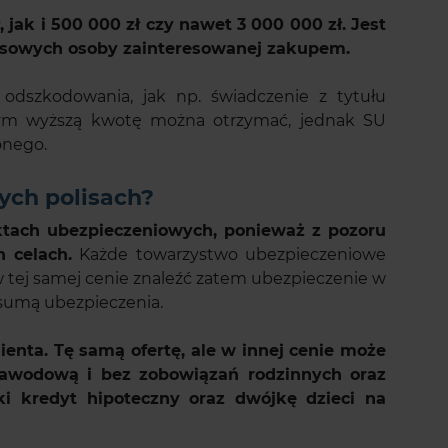
ak i 500 000 zł czy nawet 3 000 000 zł. Jest
nansowych osoby zainteresowanej zakupem.
dszkodowania, jak np. świadczenie z tytułu
tym wyższą kwotę można otrzymać, jednak SU
onego.
ych polisach?
tach ubezpieczeniowych, ponieważ z pozoru
 celach.
Każde towarzystwo ubezpieczeniowe
w tej samej cenie znaleźć zatem ubezpieczenie w
 sumą ubezpieczenia.
enta. Tę samą ofertę, ale w innej cenie może
zawodową i bez zobowiązań rodzinnych oraz
ki kredyt hipoteczny oraz dwójkę dzieci na