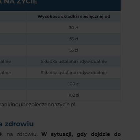
A NA ŻYCIE
Wysokość składki miesięcznej od
30 zł
53 zł
55 zł
alnie
Składka ustalana indywidualnie
alnie
Składka ustalana indywidualnie
100 zł
102 zł
 rankingubezpieczennazycie.pl.
a zdrowiu
ek na zdrowiu.
W sytuacji, gdy dojdzie do