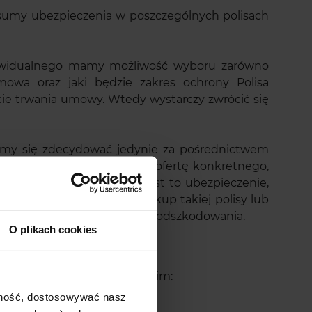
a sumy ubezpieczenia w poszczególnych polisach
ywidualnego mamy możliwość wyboru zarówno
mowa oraz jaki będzie zakres ochrony Polisa
ie trwania umowy. Wtedy wystarczy zwrócić się
żemy się zdecydować jedynie za pośrednictwem
znacza to, że otrzymujemy ofertę konkretnego,
również wysokości SU. Jest to ubezpieczenie,
 Warto jednak rozważyć zakup takiej polisy lub
e otrzymamy z obu polis dwa odszkodowania.
O plikach cookies
 ubezpieczenia?
ników. Są to przede wszystkim:
ajność, dostosowywać nasz