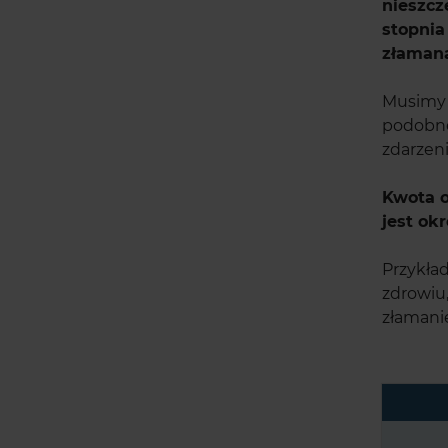
nieszc
stopni
złaman
Musimy 
podobne
zdarzeni
Kwota o
jest ok
Przykła
zdrowiu
złamanie