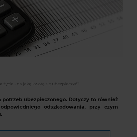
życie - na jaką kwotę się ubezpieczyć?
 potrzeb ubezpieczonego. Dotyczy to również
e odpowiedniego odszkodowania, przy czym
.