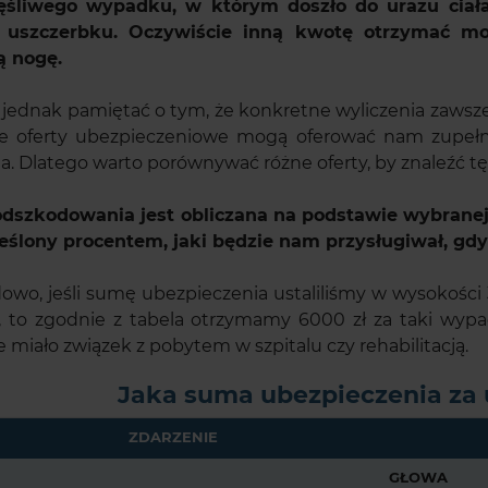
zęśliwego wypadku, w którym doszło do urazu ciał
a uszczerbku. Oczywiście inną kwotę otrzymać mo
ą nogę.
jednak pamiętać o tym, że konkretne wyliczenia zaws
 oferty ubezpieczeniowe mogą oferować nam zupełn
a. Dlatego warto porównywać różne oferty, by znaleźć tę 
dszkodowania jest obliczana na podstawie wybrane
reślony procentem, jaki będzie nam przysługiwał, gdy
dowo, jeśli sumę ubezpieczenia ustaliliśmy w wysokości 
, to zgodnie z tabela otrzymamy 6000 zł za taki wypa
 miało związek z pobytem w szpitalu czy rehabilitacją.
Jaka suma ubezpieczenia za 
ZDARZENIE
GŁOWA