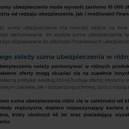
umy ubezpieczenia może wynosić zarówno 10 000 zł, j
eżna od rodzaju ubezpieczenia, jak i możliwości fi
ć sumy ubezpieczenia ma również wpływ na inne o
go zachorowania. Im wyższa suma ubezpieczenia, 
 być dopasowana do zdolności finansowych ubezpiecz
ego zależy suma ubezpieczenia w różn
bezpieczenia należy porównywać w różnych produk
dobne oferty mogą skupiać się na zupełnie innych
 własną politykę, według której buduje ofertę. Możemy 
wym zakresie, jak i rozszerzoną ochronę, za to z niższą
wo suma ubezpieczenia różni się w zależności od kli
młody mężczyzna, dopiero rozpoczynający karierę 
na, który ukończył 45 lat oraz posiadający wyso
niu.