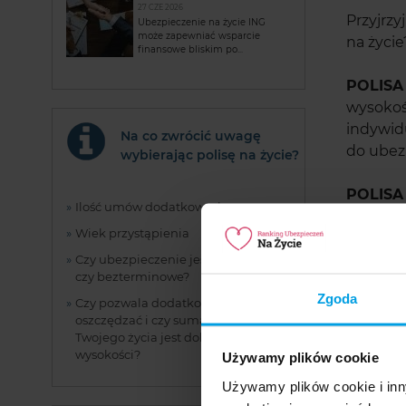
27 CZE 2026
Przyjrz
Ubezpieczenie na życie ING
może zapewniać wsparcie
na życie
finansowe bliskim po...
POLIS
wysokoś
indywid
Na co zwrócić uwagę
do ubezp
wybierając polisę na życie?
POLIS
Ilość umów dodatkowych
naszego
Wiek przystąpienia
gotoweg
które z
Czy ubezpieczenie jest terminowe,
czy bezterminowe?
dokupie
Zgoda
Czy pozwala dodatkowo
oszczędzać i czy suma ochrony
Ile k
Twojego życia jest dobrej
wysokości?
Używamy plików cookie
Koszt n
Używamy plików cookie i inn
suma