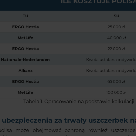
ILE KOSZTUJE POLIS
TU
SU
ERGO Hestia
25 000 zł
MetLife
40 000 zł
ERGO Hestia
22 000 zł
Nationale-Nederlanden
Kwota ustalana indywidu
Allianz
Kwota ustalana indywidu
ERGO Hestia
65 000 zł
MetLife
100 000 zł
Tabela 1. Opracowanie na podstawie kalkulacji
ubezpieczenia za trwały uszczerbek n
polisa może obejmować ochroną również uszczerb