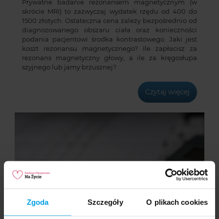
Prywatne badanie rezonansem magnetycznym (w
skrócie MRI) to zazwyczaj wydatek rzędu od 400 do
1500 złotych. Ostateczna cena zależy bezpośrednio od
diagnozowanego obszaru ciała oraz konieczności
podania pacjentowi środka kontrastowego. Jaki jest
koszt rezonansu magnetycznego? Ile zapłacisz za
rezonans magnetyczny głowy, a ile za kręgosłupa
szyjnego lub jamy brzusznej?
Czytaj więcej
Zgoda
Szczegóły
O plikach cookies
Czy trzeba zapłacić podatek od polisy