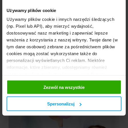
na życie?
Używamy plików cookie
Data aktualizacji: 08 MAR 2026
Używamy plików cookie i innych narzędzi śledzących
(np. Pixel lub API), aby mierzyć wydajność,
Wielu ubezpieczonych zastanawia się, czy trzeba
dostosowywać nasz marketing i zapewniać lepsze
zapłacić podatek od polisy na życie w momencie
wrażenia z korzystania z naszej witryny. Twoje dane (w
wypłaty świadczenia przez towarzystwo. Kwestia ta jest
niezwykle istotna, ponieważ wpływa na kwotę, jaka
tym dane osobowe) zebrane za pośrednictwem plików
trafi do rąk uposażonych po śmierci właściciela polisy
cookies mogą zostać wykorzystane także do
lub do samego ubezpieczonego po zakończeniu
personalizacji wyświetlanych Ci reklam. Niektóre
okresu ochrony. W polskim systemie prawnym
obowiązują konkretne przepisy zwalniające większość
informacje, które zbieramy, udostępniamy również
świadczeń ochronnych z opodatkowania.
naszym mediom społecznościowym oraz firmom
reklamowym i analitycznym, z którymi współpracujemy.
Czytaj więcej
Zezwól na wszystkie
Te z kolei mogą łączyć te informacje z innymi
informacjami, które im przekazałeś, korzystając z ich
usług. Prosimy o Twoją zgodę. ...
Spersonalizuj