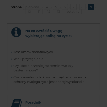
Strona
:
pierwsza
-
4
-
5
-
6
-
7
-
8
-
9
-
10
-
11
-
12
-
13
-
ostatnia
Na co zwrócić uwagę
wybierając polisę na życie?
Ilość umów dodatkowych
Wiek przystąpienia
Czy ubezpieczenie jest terminowe, czy
bezterminowe?
Czy pozwala dodatkowo oszczędzać i czy suma
ochrony Twojego życia jest dobrej wysokości?
Poradnik