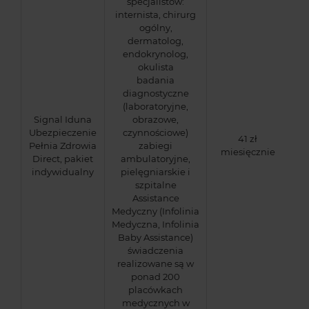
specjalistów:
internista, chirurg
ogólny,
dermatolog,
endokrynolog,
okulista
badania
diagnostyczne
(laboratoryjne,
Signal Iduna
obrazowe,
Ubezpieczenie
czynnościowe)
41 zł
Pełnia Zdrowia
zabiegi
miesięcznie
Direct, pakiet
ambulatoryjne,
indywidualny
pielęgniarskie i
szpitalne
Assistance
Medyczny (Infolinia
Medyczna, Infolinia
Baby Assistance)
świadczenia
realizowane są w
ponad 200
placówkach
medycznych w