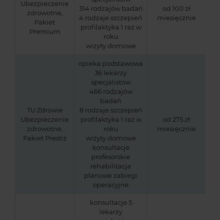
Ubezpieczenie
314 rodzajów badań
od 100 zł
zdrowotne,
4 rodzaje szczepień
miesięcznie
Pakiet
profilaktyka 1 raz w
Premium
roku
wizyty domowe
opieka podstawowa
36 lekarzy
specjalistów
466 rodzajów
badań
TU Zdrowie
8 rodzaje szczepień
Ubezpieczenie
profilaktyka 1 raz w
od 275 zł
zdrowotne,
roku
miesięcznie
Pakiet Prestiż
wizyty domowe
konsultacje
profesorskie
rehabilitacja
planowe zabiegi
operacyjne
konsultacje 5
lekarzy