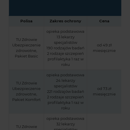
RÓŻNYCH TOWARZYSTW
UBEZPIECZENIOWYCH
Polisa
Zakres ochrony
Cena
opieka podstawowa
13 lekarzy
TU Zdrowie
specjalistów
Ubezpieczenie
od 49 zł
190 rodzajów badań
zdrowotne,
miesięcznie
2 rodzaje szczepień
Pakiet Basic
profilaktyka 1 raz w
roku
opieka podstawowa
24 lekarzy
TU Zdrowie
specjalistów
Ubezpieczenie
od 73 zł
221 rodzajów badań
zdrowotne,
miesięcznie
2 rodzaje szczepień
Pakiet Komfort
profilaktyka 1 raz w
roku
opieka podstawowa
32 lekarzy
TU Zdrowie
specjalistów