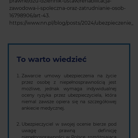
prawne/dzu-dziennik-ustaw/rehabilitacja-
zawodowa-i-spoleczna-oraz-zatrudnianie-osob-
16798906/art-43.
https://www.nn.pl/blog/posts/2024/ubezpieczenie_
To warto wiedzieć
Zawarcie umowy ubezpieczenia na życie
przez osobę z niepełnosprawnością jest
możliwe, jednak wymaga indywidualnej
oceny ryzyka przez ubezpieczyciela, która
niemal zawsze opiera się na szczegółowej
ankiecie medycznej.
Ubezpieczyciel w swojej ocenie bierze pod
uwagę prawną definicję
niepełnosprawności w Polsce, rozróżniającą