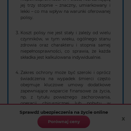
jej trzy stopnie – znaczny, umiarkowany i
lekki – co ma wpływ na warunki oferowanej
polisy.
Koszt polisy nie jest stały i zależy od wielu
czynników, w tym wieku, ogólnego stanu
zdrowia oraz charakteru i stopnia samej
niepełnosprawności, co sprawia, że każda
składka jest kalkulowana indywidualnie.
Zakres ochrony może być szeroki i oprócz
świadczenia na wypadek śmierci często
obejmuje kluczowe umowy dodatkowe
zapewniające wsparcie finansowe za życia,
np. z tytułu poważnego zachorowania,
operacji chirurgicznej lub pobytu w
szpitalu.
Sprawdź ubezpieczenia na życie online
x
Porównaj ceny
Odpowiednio dobrana polisa stanowi
narzędzie zabezpieczenia finansowego,