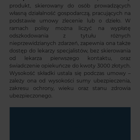
produkt, skierowany do osób prowadzących
własną działalność gospodarczą, pracujących na
podstawie umowy zlecenie lub o dzieło. W
ramach polisy można liczyć na wypłatę
odszkodowania z tytułu różnych
nieprzewidzianych zdarzeń, zapewnia ona także
dostęp do lekarzy specjalistów, bez skierowania
od lekarza pierwszego kontaktu, oraz
świadczenie opiekuńcze do kwoty 3000 złotych.
Wysokość składki ustala się podczas umowy –
zależy ona od wysokości sumy ubezpieczenia,
zakresu ochrony, wieku oraz stanu zdrowia
ubezpieczonego.
UBEZPIECZENIE ZDROWOTNE
DLA OSOBY
NIEPEŁNOSPRAWNEJ – CENA
POLISY NA PODSTAWIE OFERT