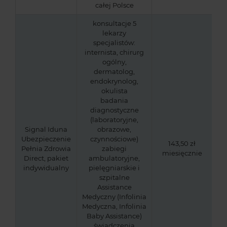
całej Polsce
konsultacje 5
lekarzy
specjalistów:
internista, chirurg
ogólny,
dermatolog,
endokrynolog,
okulista
badania
diagnostyczne
(laboratoryjne,
Signal Iduna
obrazowe,
Ubezpieczenie
czynnościowe)
143,50 zł
Pełnia Zdrowia
zabiegi
miesięcznie
Direct, pakiet
ambulatoryjne,
indywidualny
pielęgniarskie i
szpitalne
Assistance
Medyczny (Infolinia
Medyczna, Infolinia
Baby Assistance)
świadczenia