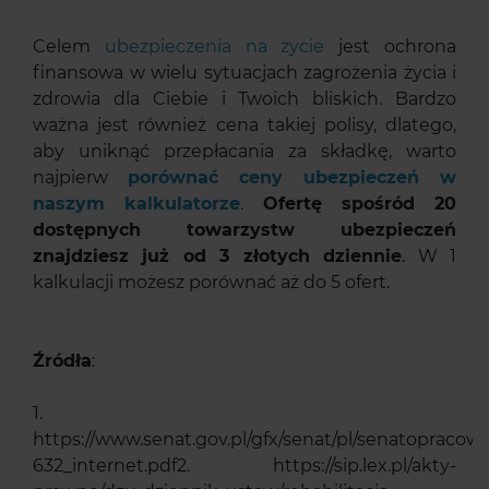
Celem
ubezpieczenia na życie
jest ochrona
finansowa w wielu sytuacjach zagrożenia życia i
zdrowia dla Ciebie i Twoich bliskich. Bardzo
ważna jest również cena takiej polisy, dlatego,
aby uniknąć przepłacania za składkę, warto
najpierw
porównać ceny ubezpieczeń w
naszym kalkulatorze
.
Ofertę spośród 20
dostępnych towarzystw ubezpieczeń
znajdziesz już od 3 złotych dziennie
. W 1
kalkulacji możesz porównać aż do 5 ofert.
Źródła
:
1.
https://www.senat.gov.pl/gfx/senat/pl/senatopracowan
632_internet.pdf2. https://sip.lex.pl/akty-