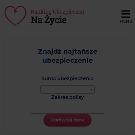
Porównaj ceny
BLOG
Znajdź najtańsze
ubezpieczenie
SŁOWNIK
O NAS
Suma ubezpieczenia
REGULAMIN
Zakres polisy
KONTAKT
Porównaj ceny