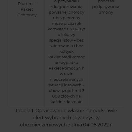
w przypadku
podczas
Plusem –
zdiagnozowania
podpisywania
Pakiet
poważnej choroby
umowy
Ochronny
ubezpieczony
może przez rok
korzystać z 30 wizyt
u lekarzy
specjalistów – bez
skierowania i bez
kolejek
Pakiet MediPomoc
po wypadku
Pakiet Pomoc 24 h
w razie
nieoczekiwanych
sytuacji losowych –
obowiązuje limit 3
000 złotych na
każde zdarzenie
Tabela 1. Opracowanie własne na podstawie
ofert wybranych towarzystw
ubezpieczeniowych z dnia 04.08.2022 r.